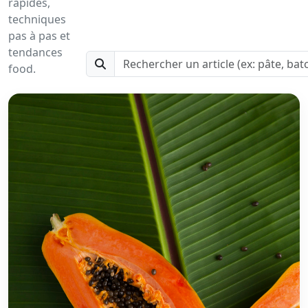
rapides,
techniques
pas à pas et
tendances
food.